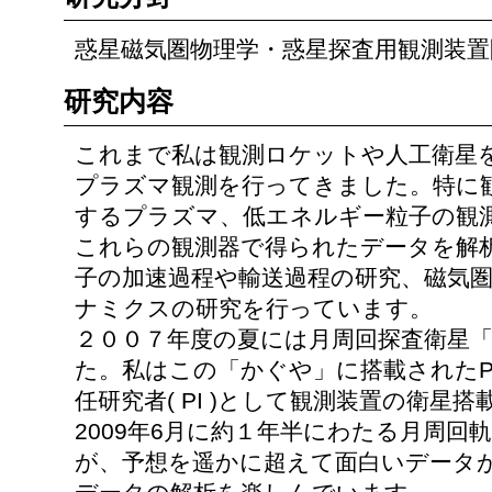
惑星磁気圏物理学・惑星探査用観測装置
研究内容
これまで私は観測ロケットや人工衛星
プラズマ観測を行ってきました。特に
するプラズマ、低エネルギー粒子の観
これらの観測器で得られたデータを解
子の加速過程や輸送過程の研究、磁気
ナミクスの研究を行っています。
２００７年度の夏には月周回探査衛星
た。私はこの「かぐや」に搭載されたP
任研究者( PI )として観測装置の衛星
2009年6月に約１年半にわたる月周
が、予想を遥かに超えて面白いデータ