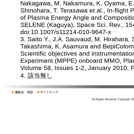
Nakagawa, M. Nakamura, K. Oyama, E. S
Shinohara, T. Terasawa et al., In-flight 
of Plasma Energy Angle and Compositi
SELENE (Kaguya), Space Sci. Rev., 154
doi:10.1007/s11214-010-9647-x
3. Saito Y., J.A. Sauvaud, M. Hirahara, 
Takashima, K. Asamura and BepiCol
Scientific objectives and instrumentati
Experiment (MPPE) onboard MMO, Plan
Volume 58, Issues 1-2, January 2010,
4. 該当無し
All Rights Reserved, Copyright 20