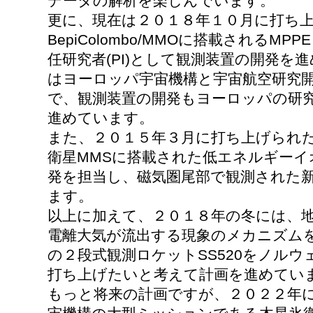
データの解析を楽しんでいます。
更に、現在は２０１８年１０月に打ち
BepiColombo/MMOに搭載されるMP
任研究者(PI)として観測装置の開発を進め
はヨーロッパ宇宙機構と宇宙航空研究
で、観測装置の開発もヨーロッパの研
進めています。
また、２０１５年３月に打ち上げられ
衛星MMSに搭載された低エネルギーイオン
発を担当し、磁気圏尾部で観測された
ます。
以上に加えて、２０１８年の冬には、
電離大気が流出する現象のメカニズム
の２段式観測ロケットSS520をノル
打ち上げたいと考えて計画を進めてい
もっと将来の計画ですが、２０２２年