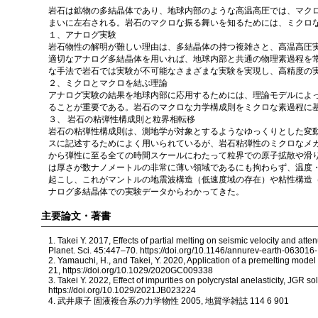
岩石は鉱物の多結晶体であり、地球内部のような高温高圧では、マク
まいに左右される。岩石のマクロな振る舞いを知るためには、ミクロ
１、アナログ実験
岩石物性の解明が難しい理由は、多結晶体の持つ複雑さと、高温高圧
適切なアナログ多結晶体を用いれば、地球内部と共通の物理素過程を
な手法で岩石では実験が不可能なさまざまな実験を実現し、高精度の
２、ミクロとマクロを結ぶ理論
アナログ実験の結果を地球内部に応用するためには、理論モデルによ
ることが重要である。岩石のマクロな力学構成則をミクロな素過程に
３、 岩石の粘弾性構成則と粒界相転移
岩石の粘弾性構成則は、測地学が対象とするようなゆっくりとした変
スに記述するためによく用いられているが、岩石粘弾性のミクロなメ
から弾性に至る全ての時間スケールにわたって粒界での原子拡散や滑
は厚さが数ナノメートルの非常に薄い領域であるにも拘わらず、温度
起こし、これがマントルの地震波構造（低速度域の存在）や粘性構造
ナログ多結晶体での実験データからわかってきた。
主要論文・著書
1. Takei Y. 2017, Effects of partial melting on seismic velocity and att
Planet. Sci. 45:447–70. https://doi.org/10.1146/annurev-earth-063016
2. Yamauchi, H., and Takei, Y. 2020, Application of a premelting mode
21, https://doi.org/10.1029/2020GC009338
3. Takei Y. 2022, Effect of impurities on polycrystal anelasticity, JGR sol
https://doi.org/10.1029/2021JB023224
4. 武井康子 固液複合系の力学物性 2005, 地質学雑誌 114 6 901