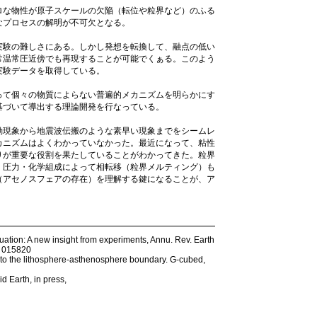
ロな物性が原子スケールの欠陥（転位や粒界など）のふる
なプロセスの解明が不可欠となる。
実験の難しさにある。しかし発想を転換して、融点の低い
常温常圧近傍でも再現することが可能でくぁる。このよう
実験データを取得している。
って個々の物質によらない普遍的メカニズムを明らかにす
基づいて導出する理論開発を行なっている。
動現象から地震波伝搬のような素早い現象までをシームレ
カニズムはよくわかっていなかった。最近になって、粘性
りが重要な役割を果たしていることがわかってきた。粒界
・圧力・化学組成によって相転移（粒界メルティング）も
（アセノスフェアの存在）を理解する鍵になることが、ア
enuation: A new insight from experiments, Annu. Rev. Earth
- 015820
l to the lithosphere-asthenosphere boundary. G-cubed,
id Earth, in press,