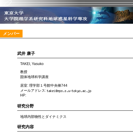
メンバー
武井 康子
TAKEI, Yasuko
教授
固体地球科学講座
居室: 理学部１号館中央棟744
メールアドレス:
HP:
研究分野
地球内部物性とダイナミクス
研究内容